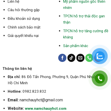
Liên hệ
Mỹ phẩm nguồn gốc thiên
nhiên
Câu hỏi thường gặp
TPCN hỗ trợ thải độc gan
Điều khoản sử dụng
thận
Chính sách bảo mật
TPCN hỗ trợ tăng cường đề
Giải quyết khiếu nại
kháng
Sản phẩm khác
Thông tin liên hệ
Địa chỉ:
86 Đỗ Tấn Phong, Phường 9, Quận Phú Nhuận, TP.
Hồ Chí Minh
Hotline:
0982.823.832
Email:
namchauyhct@gmail.com
Website:
www.namchauyhct.com